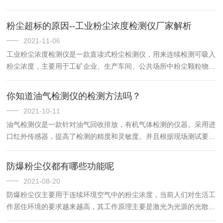
壤硝基的缺乏程度或是否过多地施加了氮肥。您可以通过这种仪器来
增加氮肥的利用率，并可保护环境（防止施加过多的氮肥而使环境...
粉尘超标的原因--工业粉尘浓度检测仪厂家解析
2021-11-06
工业粉尘浓度检测仪是一款直读式粉尘检测仪，用来连续检测可吸入
粉尘浓度，主要用于工矿企业、生产车间、公共场所中粉尘颗粒物
（PM10/TSP）的浓度检测及超标报警（附带温湿度检测），以及环
境保护领域可吸入尘浓度的监测。粉尘排放超标有多方面的原因...
你知道油气检测仪的检测方法吗？
2021-10-11
油气检测仪是一款针对油气回收排放，有机气体检测的仪器。采用进
口红外传感器，提高了检测的精度和灵敏度。并且根据现场测试要
求，选取适宜的量程进行标定，保证了测试的精准效果。有通用的模
拟量输出，可与数显表、电脑、PLC机等终端设备进行友好的连接
防爆粉尘仪都有哪些功能呢
传...
2021-08-20
防爆粉尘仪主要用于连续环境空气中的粉尘浓度，当前人们对生活工
作居住环境的要求越来越高，其工作原理主要是激光为光源的光散射
式原理;主要适用于各种研究机构，气象学，公共卫生学，工业劳动