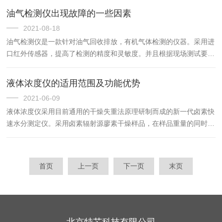
卫生工程学，大气污染研究等。下面让我们来了解一下粉尘仪都有
油气检测仪出现故障的一些因素
哪...
2021-08-18
油气检测仪是一款针对油气回收排放，有机气体检测的仪器。采用进
口红外传感器，提高了检测的精度和灵敏度。并且根据现场测试要
求，选取适宜的量程进行标定，保证了测试的精准效果。有通用的模
拟量输出，可与数显表、电脑、PLC机等终端设备进行友好的连接
液体浓度仪的适用范围及功能优势
传...
2021-06-09
液体浓度仪采用目前通用的干燥失重法原理研制而成的新一代卤素快
速水分测定仪。采用卤素辐射源廖素干燥样品，在样品重量的同时，
加热单元和水分蒸发通道快速干燥样品，在干燥过程中，液体浓度仪
持续并即时显示样品丢失的水分含量%，干燥程序完成后，zui终...
首页
上一页
下一页
末页