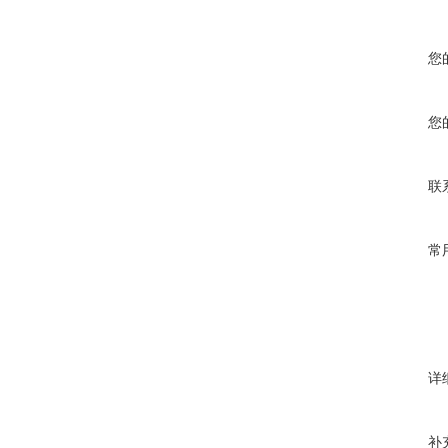
您
您
联
常
详
补