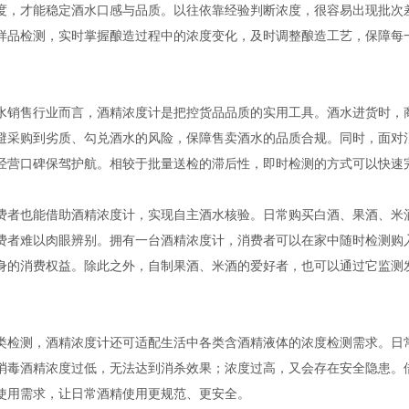
度，才能稳定酒水口感与品质。以往依靠经验判断浓度，很容易出现批次
样品检测，实时掌握酿造过程中的浓度变化，及时调整酿造工艺，保障每
售行业而言，酒精浓度计是把控货品品质的实用工具。酒水进货时，商
避采购到劣质、勾兑酒水的风险，保障售卖酒水的品质合规。同时，面对
经营口碑保驾护航。相较于批量送检的滞后性，即时检测的方式可以快速
也能借助酒精浓度计，实现自主酒水核验。日常购买白酒、果酒、米酒
费者难以肉眼辨别。拥有一台酒精浓度计，消费者可以在家中随时检测购
身的消费权益。除此之外，自制果酒、米酒的爱好者，也可以通过它监测
测，酒精浓度计还可适配生活中各类含酒精液体的浓度检测需求。日常
消毒酒精浓度过低，无法达到消杀效果；浓度过高，又会存在安全隐患。
使用需求，让日常酒精使用更规范、更安全。