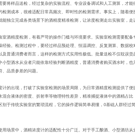
需要将样品送检，经过复杂的实验流程、专业设备调试和人工测算，才能
的检测成本，很难适配日常高频次、即时性的检测需求。事实上，随着便
就能独立完成各类场景下的酒精度精准检测，让浓度检测走出实验室，走
酒精度检测，有着严苛的操作门槛与环境要求。实验室检测需要配备专
操经验。检测过程中，要经过样品预处理、恒温调控、反复测算、数据校
以及普通消费者而言，这样的检测方式实用性极低。批量送检不仅耽误货
中小型酒水从业者只能依靠经验判断酒精度，普通消费者购买酒水时，也
符、品质参差的问题。
的出现，打破了实验室检测的场景局限，为日常酒精度检测提供了便捷
水混合液体的密度、折射率等物理特性差异，精准捕捉液体中的酒精占比
区别于传统实验室的繁琐流程，它的操作逻辑简单易懂，0基础人群经过
场景中，酒精浓度计的适配性十分广泛。对于手工酿酒、小型酒坊从业