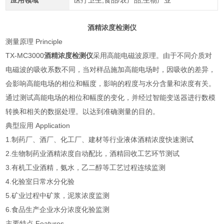
应用领域
医疗卫生,食品/农产品,生物产业
酒精浓度检测仪
测量原理 Principle
TX-MC3000
酒精浓度检测仪
采用高能电磁波原理。由于不同介质对
电磁波的吸收系数不同，当对样品施加高能电场时，因吸收的差异，
会影响高能电场的相位和幅度，影响的程度与水分含量和浓度有关。
通过测试高能电场的相位和幅度的变化，并经过智能变送器进行数模
转换和相关的数据处理。以达到准确
测量的目的。
典型应用 Application
1.
制药厂、酒厂、化工厂、建材等行业液体酒精浓度快速测试
2.
生物制药业酒精浓度自动配比，酒精回收工艺环节测试
3.
有机工业酒精，氨水，乙二醇等工艺过程连续监测
4.
化验室日常水分化验
5.
矿业过程中矿浆，泥浆浓度监测
6.
食品生产企业水分浓度化验监测
主要特点 Features