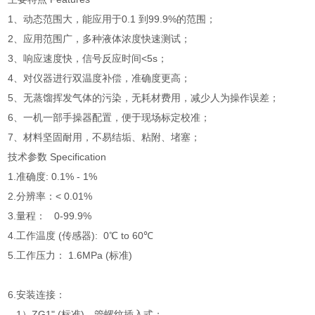
1、
动态范围大，能应用于0.1 到99.9%的范围；
2、
应用范围广，多种液体浓度快速测试；
3、
响应速度快，信号反应时间<5s；
4、
对仪器进行双温度补偿，准确
度更高；
5、无蒸馏挥发气体的污染，无耗材费用，减少人为操作误差；
6、
一机一部手操器配置，便于现场标定校准；
7、
材料坚固耐用，不易结垢、粘附、堵塞；
技术参数 Specification
1.
准确度: 0.1% - 1%
2.
分辨率：< 0.01%
3.
量程： 0-99.9%
4.
工作温度 (传感器): 0℃ to 60℃
5.
工作压力： 1.6MPa (标准)
6.
安装连接：
1）ZG1" (标准)，管螺纹插入式；