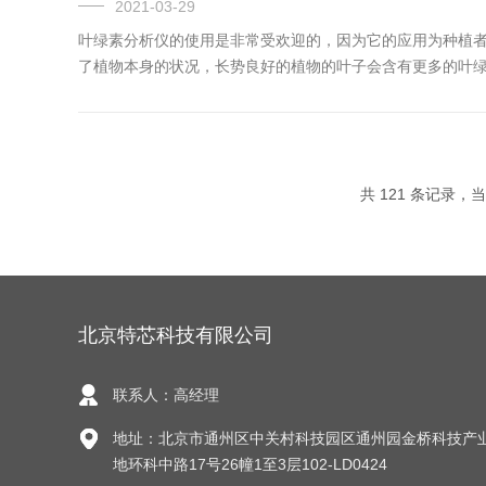
2021-03-29
叶绿素分析仪的使用是非常受欢迎的，因为它的应用为种植者
了植物本身的状况，长势良好的植物的叶子会含有更多的叶绿素
共 121 条记录，当前
北京特芯科技有限公司
联系人：高经理
地址：北京市通州区中关村科技园区通州园金桥科技产
地环科中路17号26幢1至3层102-LD0424