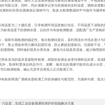
的主要诱因。操作人员需保持视线与量筒内液体液面平齐，平视观察
做好书面记录。同时，同步测量并记录当前酒液的实时温度，酒精浓度数
检测前轻轻晃动酒液保证酒体均匀，取多次检测数据的平均值作为最终
温度为二十摄氏度，日常检测环境温度难以恒定，不同温度下读取的
正为标准温度下的酒精浓度，以此作为有效检测数据，适配酒厂生产质检
保障长期检测的稳定性。每次检测结束后，及时用清水冲洗浓度计与
晾干，禁止用抹布用力擦拭刻度区域，防止磨损刻度标识。仪器晾干后，
、刻度模糊。同时做好器具分类存放，避免与尖锐器具混放，减少物理损
未清洗的器具直接取样检测，残留的杂酒会改变待测样品浓度，造成
此外，取样时需保证样品均匀，发酵、储存后的酒液可能存在成分分层
行空白检测校验，确认无异常后再投入正式检测工作。
效保障酒厂酒精浓度检测工作的准确性与规范性，为酒体勾调、批次
、污染度，实现工业设备预测性维护的智能解决方案