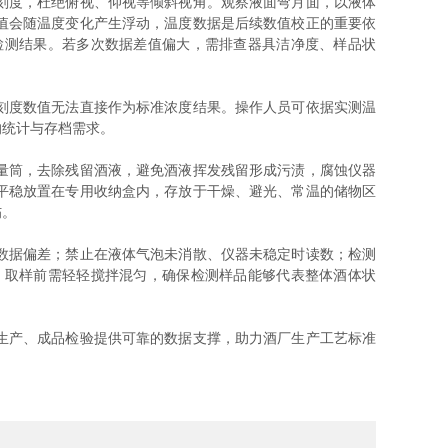
刻度，杜绝俯视、仰视等倾斜视角。观察液面弯月面，以液体
值会随温度变化产生浮动，温度数据是后续数值校正的重要依
检测结果。若多次数据差值偏大，需排查器具洁净度、样品状
刻度数值无法直接作为标准浓度结果。操作人员可依据实测温
的统计与存档需求。
量筒，去除残留酒液，避免酒液挥发残留形成污渍，腐蚀仪器
平稳放置在专用收纳盒内，存放于干燥、避光、常温的储物区
伤。
数据偏差；禁止在液体气泡未消散、仪器未稳定时读数；检测
，取样前需轻轻搅拌混匀，确保检测样品能够代表整体酒体状
生产、成品检验提供可靠的数据支撑，助力酒厂生产工艺标准