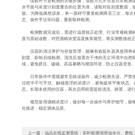
读数环节是检测的关键步骤，读数方式不当是日常检测误差
水平面与浓度计刻度重合的位置为准，读取对应刻度数值，
据。为降低偶然误差，单一酒样可重复检测两至三次，每次
态、操作手法等问题，重新取样检测。
检测数据完成后，需进行温度校正处理。行业常规检测标准
度与原始读数，对照酒精浓度温度换算规范，将实测数值校
仪器的清洁养护与存放管理，能够有效延长器具使用寿命，
刻度、影响后续检测。清洗后放置在干净的无尘环境中自然
域，避免挤压、磕碰、高温暴晒与潮湿环境，防止仪器变形
日常操作中需规避常见错误操作，减少检测失误。严禁使用
过程中不可手扶、触碰悬浮的浓度计，避免破坏平衡状态。
态。长期未使用的仪器，再次启用前需提前清洗、静置，进
规范使用酒精浓度计，做好每一步操作与养护细节，能够有
化推进，稳定酒体品质。
上一篇：
油品在线监测系统：实时检测润滑油水分、磨粒